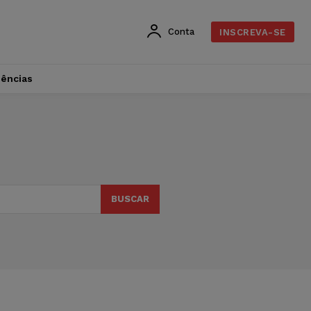
Conta
INSCREVA-SE
dências
BUSCAR