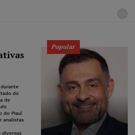
Popular
ativas
, durante
stado do
ma de
ado
 do Piauí
r analistas
 diversas