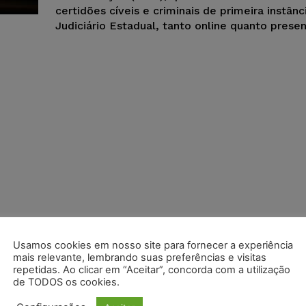
certidões cíveis e criminais de primeira instânc
Judiciário Estadual, tanto online quanto presen
Usamos cookies em nosso site para fornecer a experiência
mais relevante, lembrando suas preferências e visitas
repetidas. Ao clicar em “Aceitar”, concorda com a utilização
de TODOS os cookies.