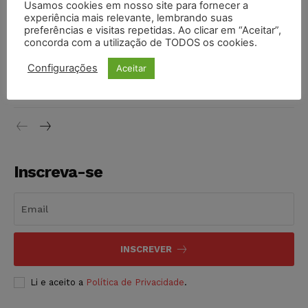
Usamos cookies em nosso site para fornecer a
Moraes contra senador Alessandro Vieira
experiência mais relevante, lembrando suas
NOTÍCIAS
05/08/2026
preferências e visitas repetidas. Ao clicar em “Aceitar”,
concorda com a utilização de TODOS os cookies.
Conselho Nacional de Justiça determina afastamento da
Configurações
Aceitar
juíza Gabriela Hardt por dois anos
NOTÍCIAS
05/08/2026
Inscreva-se
INSCREVER
Li e aceito a
Política de Privacidade
.