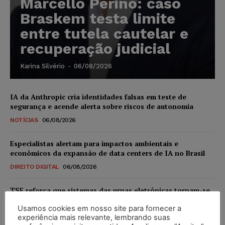
Marcello Perino: caso
Braskem testa limite
entre tutela cautelar e
recuperação judicial
Karina Silvério
-
06/08/2026
IA da Anthropic cria identidades falsas em teste de
segurança e acende alerta sobre riscos de autonomia
NOTÍCIAS
06/08/2026
Especialistas alertam para impactos ambientais e
econômicos da expansão de data centers de IA no Brasil
DIREITO DIGITAL
06/08/2026
TSE reforça que sistemas das urnas eletrônicas tornam-se
invioláveis após assinatura digital e lacração
Usamos cookies em nosso site para fornecer a
NOTÍCIAS
06/08/2026
experiência mais relevante, lembrando suas