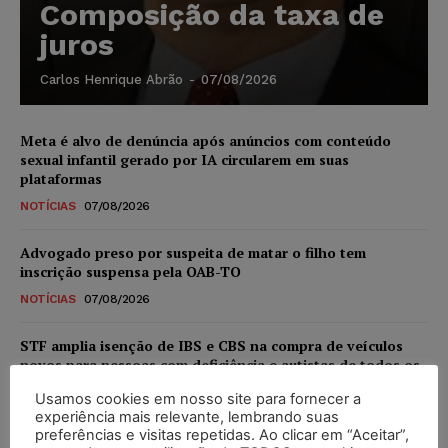
Composição da taxa de
juros
Carlos Henrique Abrão
-
07/08/2026
Meta é alvo de denúncia após anúncios com conteúdo
sexual infantil gerado por IA circularem em suas
plataformas
NOTÍCIAS
07/08/2026
Advogado preso por suspeita de matar o filho tem
inscrição suspensa pela OAB-TO
NOTÍCIAS
07/08/2026
STF amplia isenção de IBS e CBS na compra de veículos
novos para pessoas com deficiência e autistas de todos os
níveis
Usamos cookies em nosso site para fornecer a
DIREITO TRIBUTÁRIO
07/08/2026
experiência mais relevante, lembrando suas
preferências e visitas repetidas. Ao clicar em “Aceitar”,