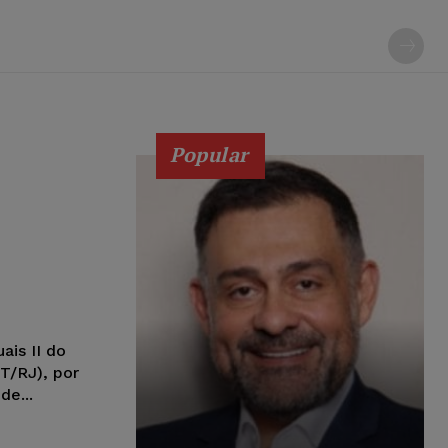
Popular
ais II do
T/RJ), por
de...