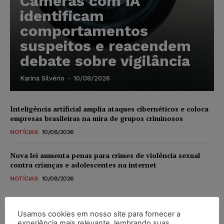
Câmeras com IA
identificam
comportamentos
suspeitos e reacendem
debate sobre vigilância
Karina Silvério
-
10/08/2026
Inteligência artificial amplia ataques cibernéticos e coloca
empresas brasileiras na mira de grupos criminosos
NOTÍCIAS
10/08/2026
Nova lei aumenta penas para crimes de violência sexual
contra crianças e adolescentes na internet
NOTÍCIAS
10/08/2026
Alemanha planeja reformar “minijobs” e ampliar
contribuição previdenciária
Usamos cookies em nosso site para fornecer a
experiência mais relevante, lembrando suas