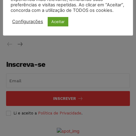
NOTÍCIAS
10/08/2026
preferências e visitas repetidas. Ao clicar em “Aceitar”,
concorda com a utilização de TODOS os cookies.
Ex-marido de Maria da Penha é preso novamente por
descumprir medida protetiva
Configurações
Aceitar
NOTÍCIAS
10/08/2026
Inscreva-se
INSCREVER
Li e aceito a
Política de Privacidade
.