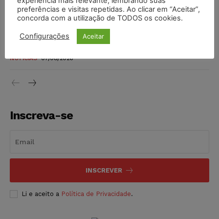
experiência mais relevante, lembrando suas
preferências e visitas repetidas. Ao clicar em “Aceitar”,
DIREITO TRIBUTÁRIO
07/08/2026
concorda com a utilização de TODOS os cookies.
Justiça do Trabalho mantém justa causa de empregado que
Configurações
Aceitar
vendia canetas emagrecedoras no local de trabalho
NOTÍCIAS
07/08/2026
Inscreva-se
INSCREVER
Li e aceito a
Política de Privacidade
.