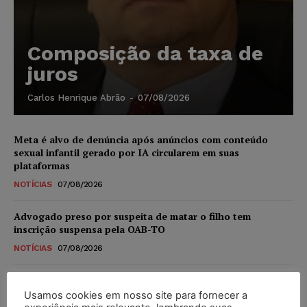
Composição da taxa de
juros
Carlos Henrique Abrão
-
07/08/2026
Meta é alvo de denúncia após anúncios com conteúdo
sexual infantil gerado por IA circularem em suas
plataformas
NOTÍCIAS
07/08/2026
Advogado preso por suspeita de matar o filho tem
inscrição suspensa pela OAB-TO
NOTÍCIAS
07/08/2026
STF amplia isenção de IBS e CBS na compra de veículos
novos para pessoas com deficiência e autistas de todos os
Usamos cookies em nosso site para fornecer a
níveis