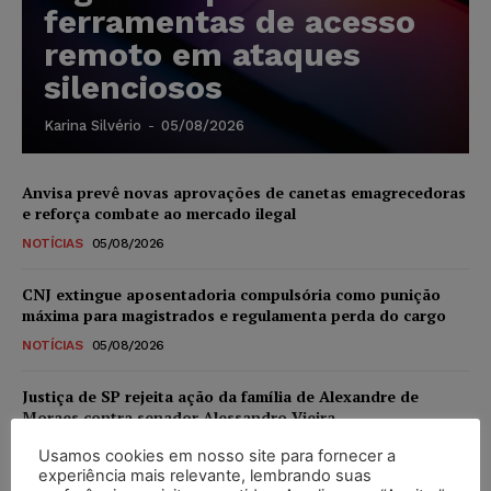
ferramentas de acesso
remoto em ataques
silenciosos
Karina Silvério
-
05/08/2026
Anvisa prevê novas aprovações de canetas emagrecedoras
e reforça combate ao mercado ilegal
NOTÍCIAS
05/08/2026
CNJ extingue aposentadoria compulsória como punição
máxima para magistrados e regulamenta perda do cargo
NOTÍCIAS
05/08/2026
Justiça de SP rejeita ação da família de Alexandre de
Moraes contra senador Alessandro Vieira
NOTÍCIAS
05/08/2026
Usamos cookies em nosso site para fornecer a
experiência mais relevante, lembrando suas