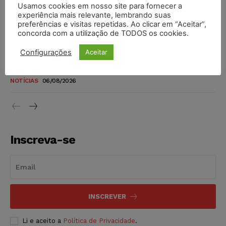
Usamos cookies em nosso site para fornecer a
TSE reforça que sistemas das urnas eletrônicas tornam-se
experiência mais relevante, lembrando suas
invioláveis após assinatura digital e lacração
preferências e visitas repetidas. Ao clicar em “Aceitar”,
concorda com a utilização de TODOS os cookies.
NOTÍCIAS
06/08/2026
Configurações
Aceitar
STF inicia julgamento sobre constitucionalidade da
proibição dos jogos de azar no Brasil
NOTÍCIAS
06/08/2026
Inscreva-se
INSCREVER
Li e aceito a
Política de Privacidade
.