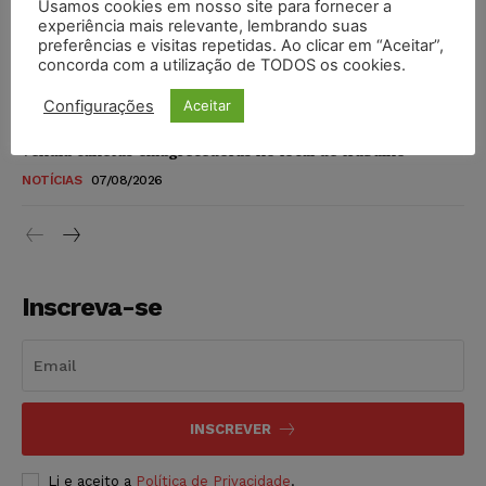
Usamos cookies em nosso site para fornecer a
STF amplia isenção de IBS e CBS na compra de veículos
experiência mais relevante, lembrando suas
novos para pessoas com deficiência e autistas de todos os
preferências e visitas repetidas. Ao clicar em “Aceitar”,
níveis
concorda com a utilização de TODOS os cookies.
DIREITO TRIBUTÁRIO
07/08/2026
Configurações
Aceitar
Justiça do Trabalho mantém justa causa de empregado que
vendia canetas emagrecedoras no local de trabalho
NOTÍCIAS
07/08/2026
Inscreva-se
INSCREVER
Li e aceito a
Política de Privacidade
.