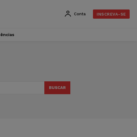
Conta
INSCREVA-SE
dências
BUSCAR