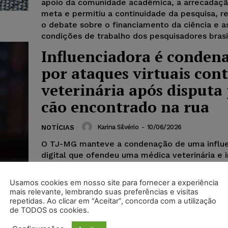
apoio da comunidade acadêmica, a arrecadação
meta e permitiu a continuidade da pesquisa, 
o debate sobre o financiamento da ciência e a
condições de trabalho dos pesquisadores brasil
Influenciadora é conden
por ataques virtuais con
veterinária após disputa
cão encontrado na rua
Karina Silvério
-
10/06/2026
NOTÍCIAS
O TJ-MG manteve a condenação de uma influe
digital que ofendeu uma médica veterinária e 
seguidores a atacá-la nas redes sociais após d
sobre a devolução de um buldogue inglês enc
Usamos cookies em nosso site para fornecer a experiência
abandonado. Além de indenizar a vítima em R$ 
mais relevante, lembrando suas preferências e visitas
deverá publicar retratação pública por sete dia
repetidas. Ao clicar em “Aceitar”, concorda com a utilização
de TODOS os cookies.