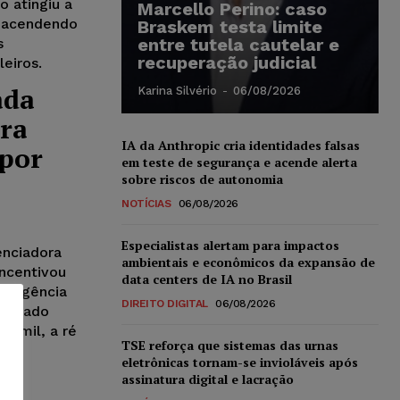
 atingiu a
Marcello Perino: caso
reacendendo
Braskem testa limite
entre tutela cautelar e
s
recuperação judicial
eiros.
ada
Karina Silvério
-
06/08/2026
tra
IA da Anthropic cria identidades falsas
 por
em teste de segurança e acende alerta
sobre riscos de autonomia
NOTÍCIAS
06/08/2026
Especialistas alertam para impactos
nciadora
ambientais e econômicos da expansão de
incentivou
data centers de IA no Brasil
ivergência
DIREITO DIGITAL
06/08/2026
ontrado
4 mil, a ré
TSE reforça que sistemas das urnas
s.
eletrônicas tornam-se invioláveis após
assinatura digital e lacração