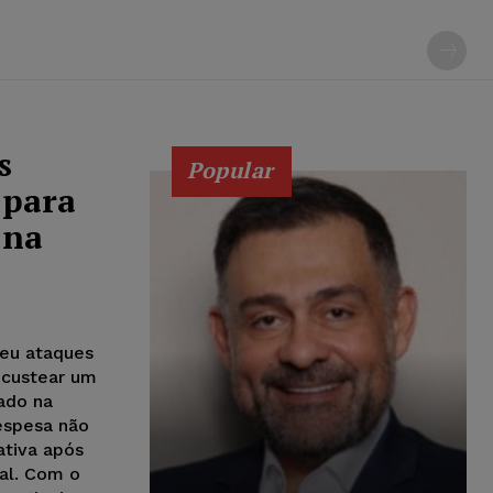
s
Popular
 para
 na
reu ataques
a custear um
rado na
espesa não
ativa após
tal. Com o