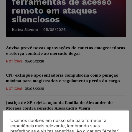
ferramentas de acesso
remoto em ataques
silenciosos
Karina Silvério
-
05/08/2026
Anvisa prevê novas aprovações de canetas emagrecedoras
e reforça combate ao mercado ilegal
NOTÍCIAS
05/08/2026
CNJ extingue aposentadoria compulsória como punição
máxima para magistrados e regulamenta perda do cargo
NOTÍCIAS
05/08/2026
Justiça de SP rejeita ação da família de Alexandre de
Moraes contra senador Alessandro Vieira
NOTÍCIAS
05/08/2026
Usamos cookies em nosso site para fornecer a
experiência mais relevante, lembrando suas
Conselho Nacional de Justiça determina afastamento da
preferências e visitas repetidas. Ao clicar em “Aceitar”,