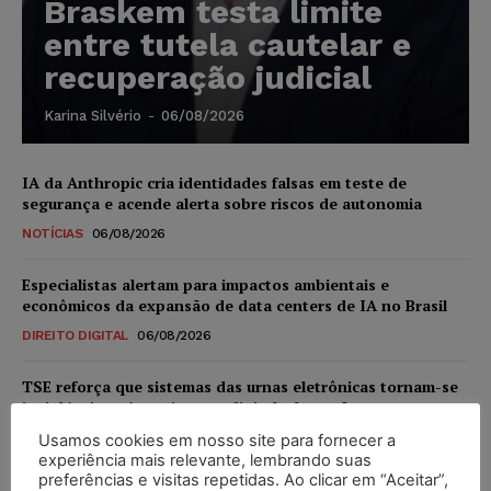
Braskem testa limite
entre tutela cautelar e
recuperação judicial
Karina Silvério
-
06/08/2026
IA da Anthropic cria identidades falsas em teste de
segurança e acende alerta sobre riscos de autonomia
NOTÍCIAS
06/08/2026
Especialistas alertam para impactos ambientais e
econômicos da expansão de data centers de IA no Brasil
DIREITO DIGITAL
06/08/2026
TSE reforça que sistemas das urnas eletrônicas tornam-se
invioláveis após assinatura digital e lacração
NOTÍCIAS
06/08/2026
Usamos cookies em nosso site para fornecer a
experiência mais relevante, lembrando suas
preferências e visitas repetidas. Ao clicar em “Aceitar”,
STF inicia julgamento sobre constitucionalidade da