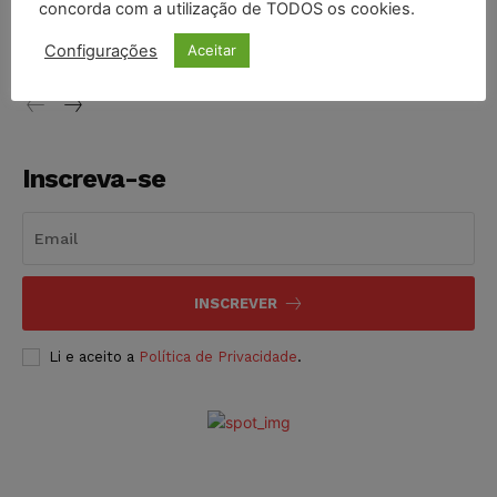
concorda com a utilização de TODOS os cookies.
proibição dos jogos de azar no Brasil
Configurações
Aceitar
NOTÍCIAS
06/08/2026
Inscreva-se
INSCREVER
Li e aceito a
Política de Privacidade
.