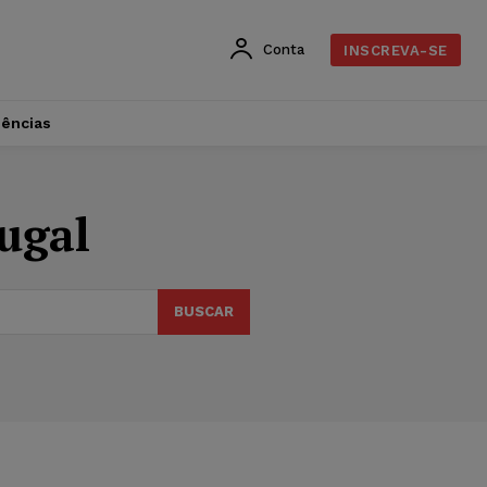
Conta
INSCREVA-SE
dências
ugal
BUSCAR