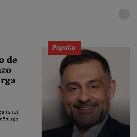
Popular
o de
azo
orga
ça (STJ)
 cônjuge