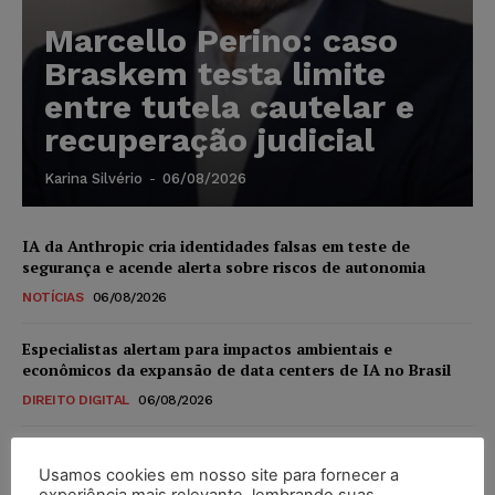
Marcello Perino: caso
Braskem testa limite
entre tutela cautelar e
recuperação judicial
Karina Silvério
-
06/08/2026
IA da Anthropic cria identidades falsas em teste de
segurança e acende alerta sobre riscos de autonomia
NOTÍCIAS
06/08/2026
Especialistas alertam para impactos ambientais e
econômicos da expansão de data centers de IA no Brasil
DIREITO DIGITAL
06/08/2026
TSE reforça que sistemas das urnas eletrônicas tornam-se
invioláveis após assinatura digital e lacração
Usamos cookies em nosso site para fornecer a