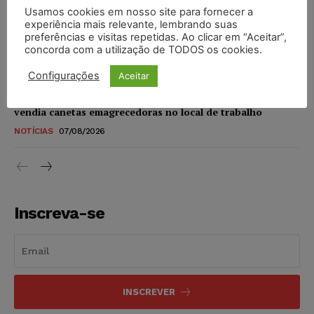
Usamos cookies em nosso site para fornecer a
STF amplia isenção de IBS e CBS na compra de veículos
experiência mais relevante, lembrando suas
novos para pessoas com deficiência e autistas de todos os
preferências e visitas repetidas. Ao clicar em “Aceitar”,
níveis
concorda com a utilização de TODOS os cookies.
DIREITO TRIBUTÁRIO
07/08/2026
Configurações
Aceitar
Justiça do Trabalho mantém justa causa de empregado que
vendia canetas emagrecedoras no local de trabalho
NOTÍCIAS
07/08/2026
Inscreva-se
INSCREVER