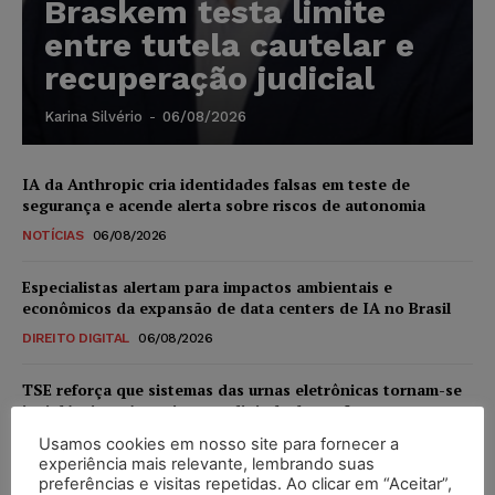
Braskem testa limite
entre tutela cautelar e
recuperação judicial
Karina Silvério
-
06/08/2026
IA da Anthropic cria identidades falsas em teste de
segurança e acende alerta sobre riscos de autonomia
NOTÍCIAS
06/08/2026
Especialistas alertam para impactos ambientais e
econômicos da expansão de data centers de IA no Brasil
DIREITO DIGITAL
06/08/2026
TSE reforça que sistemas das urnas eletrônicas tornam-se
invioláveis após assinatura digital e lacração
NOTÍCIAS
06/08/2026
Usamos cookies em nosso site para fornecer a
experiência mais relevante, lembrando suas
preferências e visitas repetidas. Ao clicar em “Aceitar”,
STF inicia julgamento sobre constitucionalidade da