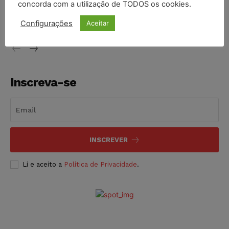
concorda com a utilização de TODOS os cookies.
proibição dos jogos de azar no Brasil
Configurações
Aceitar
NOTÍCIAS
06/08/2026
Inscreva-se
INSCREVER
Li e aceito a
Política de Privacidade
.