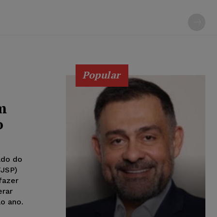
Popular
m
o
ado do
TJSP)
fazer
erar
ao ano.