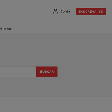
Conta
INSCREVA-SE
dências
BUSCAR