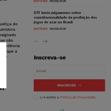
NOTÍCIAS
06/08/2026
STF inicia julgamento sobre
constitucionalidade da proibição dos
jogos de azar no Brasil
ustiça do
sumidora
NOTÍCIAS
06/08/2026
nsignado
que não
 evidência
 de que a
Inscreva-se
osse
 em
ar
INSCREVER
Li e aceito a
Política de Privacidade
.