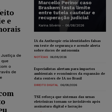
Marcello Perino: caso
Braskem testa limite
eito
entre tutela cautelar e
recuperação judicial
ie e
Karina Silvério
-
06/08/2026
morais
IA da Anthropic cria identidades falsas
em teste de segurança e acende alerta
sobre riscos de autonomia
 Justiça de
NOTÍCIAS
06/08/2026
 que
 com o
Especialistas alertam para impactos
ravés de
ambientais e econômicos da expansão de
de
data centers de IA no Brasil
DIREITO DIGITAL
06/08/2026
 com
TSE reforça que sistemas das urnas
to
eletrônicas tornam-se invioláveis após
assinatura digital e lacração
eu