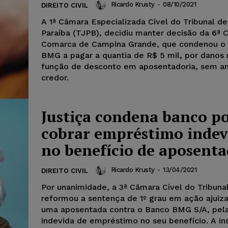
Ricardo Krusty
-
08/10/2021
DIREITO CIVIL
A 1ª Câmara Especializada Cível do Tribunal de
Paraíba (TJPB), decidiu manter decisão da 6ª C
Comarca de Campina Grande, que condenou o Banco
BMG a pagar a quantia de R$ 5 mil, por danos
função de desconto em aposentadoria, sem a
credor.
Justiça condena banco p
cobrar empréstimo indev
no benefício de aposent
Ricardo Krusty
-
13/04/2021
DIREITO CIVIL
Por unanimidade, a 3ª Câmara Cível do Tribuna
reformou a sentença de 1º grau em ação ajuiz
uma aposentada contra o Banco BMG S/A, pel
indevida de empréstimo no seu benefício. A ins