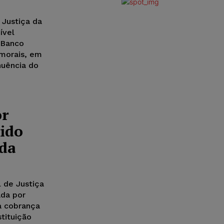
 Justiça da
ível
 morais, em
nuência do
or
ido
ada
l de Justiça
ada por
a cobrança
tituição