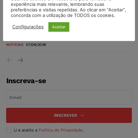
novos para pessoas com deficiência e autistas de todos os
experiência mais relevante, lembrando suas
níveis
preferências e visitas repetidas. Ao clicar em “Aceitar”,
concorda com a utilização de TODOS os cookies.
DIREITO TRIBUTÁRIO
07/08/2026
Configurações
Aceitar
Justiça do Trabalho mantém justa causa de empregado que
vendia canetas emagrecedoras no local de trabalho
NOTÍCIAS
07/08/2026
Inscreva-se
INSCREVER
Li e aceito a
Política de Privacidade
.