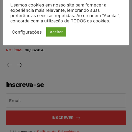
Usamos cookies em nosso site para fornecer a
TSE reforça que sistemas das urnas eletrônicas tornam-se
experiência mais relevante, lembrando suas
invioláveis após assinatura digital e lacração
preferências e visitas repetidas. Ao clicar em “Aceitar”,
concorda com a utilização de TODOS os cookies.
NOTÍCIAS
06/08/2026
Configurações
Aceitar
STF inicia julgamento sobre constitucionalidade da
proibição dos jogos de azar no Brasil
NOTÍCIAS
06/08/2026
Inscreva-se
INSCREVER
Li e aceito a
Política de Privacidade
.