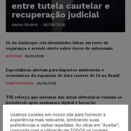
entre tutela cautelar e
recuperação judicial
Karina Silvério
-
06/08/2026
IA da Anthropic cria identidades falsas em teste de
segurança e acende alerta sobre riscos de autonomia
NOTÍCIAS
06/08/2026
Especialistas alertam para impactos ambientais e
econômicos da expansão de data centers de IA no Brasil
DIREITO DIGITAL
06/08/2026
TSE reforça que sistemas das urnas eletrônicas tornam-se
invioláveis após assinatura digital e lacração
NOTÍCIAS
06/08/2026
Usamos cookies em nosso site para fornecer a
experiência mais relevante, lembrando suas
STF inicia julgamento sobre constitucionalidade da
preferências e visitas repetidas. Ao clicar em “Aceitar”,
proibição dos jogos de azar no Brasil
concorda com a utilização de TODOS os cookies.