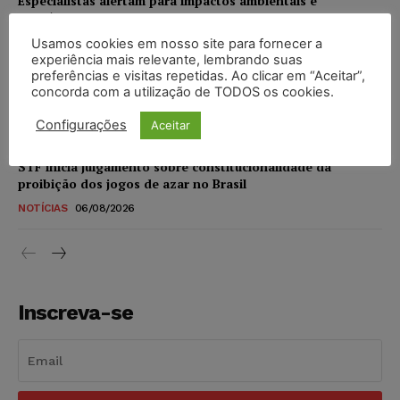
Especialistas alertam para impactos ambientais e
econômicos da expansão de data centers de IA no Brasil
Usamos cookies em nosso site para fornecer a
DIREITO DIGITAL
06/08/2026
experiência mais relevante, lembrando suas
preferências e visitas repetidas. Ao clicar em “Aceitar”,
TSE reforça que sistemas das urnas eletrônicas tornam-se
concorda com a utilização de TODOS os cookies.
invioláveis após assinatura digital e lacração
Configurações
Aceitar
NOTÍCIAS
06/08/2026
STF inicia julgamento sobre constitucionalidade da
proibição dos jogos de azar no Brasil
NOTÍCIAS
06/08/2026
Inscreva-se