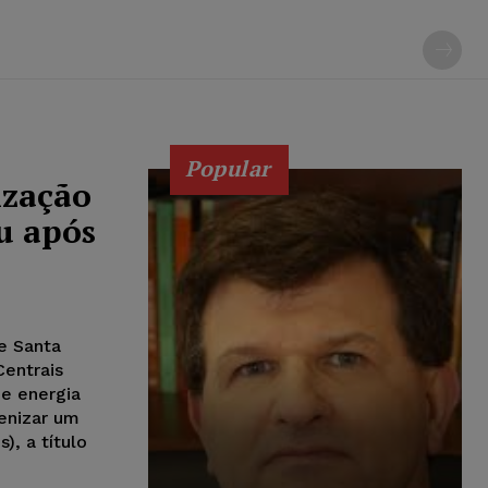
Popular
ização
u após
e Santa
Centrais
de energia
denizar um
), a título