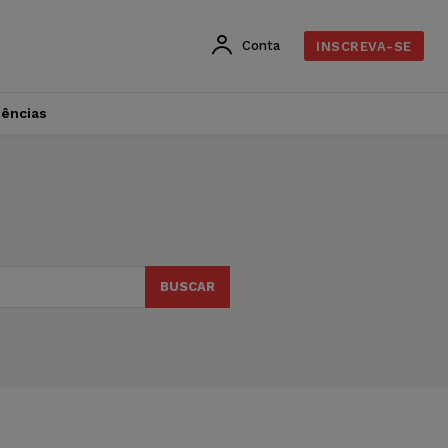
Conta
INSCREVA-SE
dências
BUSCAR