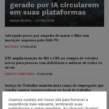
gerado por IA circularem
em suas plataformas
Karina Silvério
-
07/08/2026
Advogado preso por suspeita de matar o filho tem
inscrição suspensa pela OAB-TO
NOTÍCIAS
07/08/2026
STF amplia isenção de IBS e CBS na compra de veículos
novos para pessoas com deficiência e autistas de todos os
níveis
DIREITO TRIBUTÁRIO
07/08/2026
Justiça do Trabalho mantém justa causa de empregado que
vendia canetas emagrecedoras no local de trabalho
NOTÍCIAS
07/08/2026
Usamos cookies em nosso site para fornecer a
experiência mais relevante, lembrando suas
Justiça de SP decreta prisão de suspeito investigado na
preferências e visitas repetidas. Ao clicar em “Aceitar”,