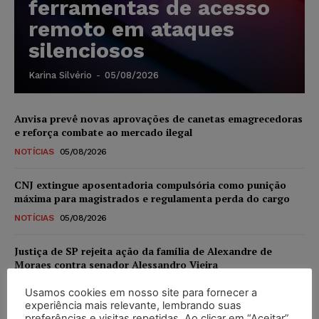
ferramentas de acesso
remoto em ataques
silenciosos
Karina Silvério
-
05/08/2026
Anvisa prevê novas aprovações de canetas emagrecedoras
e reforça combate ao mercado ilegal
NOTÍCIAS
05/08/2026
CNJ extingue aposentadoria compulsória como punição
máxima para magistrados e regulamenta perda do cargo
NOTÍCIAS
05/08/2026
Justiça de SP rejeita ação da família de Alexandre de
Moraes contra senador Alessandro Vieira
NOTÍCIAS
05/08/2026
Usamos cookies em nosso site para fornecer a
experiência mais relevante, lembrando suas
Conselho Nacional de Justiça determina afastamento da
preferências e visitas repetidas. Ao clicar em “Aceitar”,