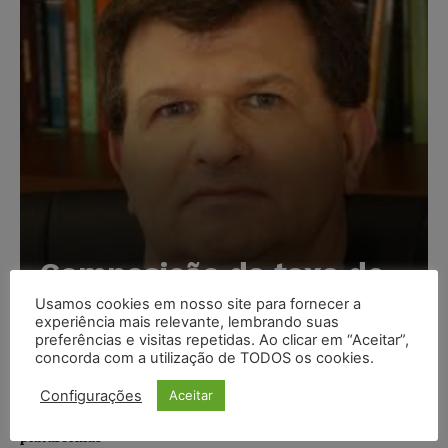
Composição da taxa de
juros
Usamos cookies em nosso site para fornecer a
experiência mais relevante, lembrando suas
Carlos Henrique Abrão
-
07/08/2026
preferências e visitas repetidas. Ao clicar em “Aceitar”,
concorda com a utilização de TODOS os cookies.
Configurações
Aceitar
Meta é alvo de denúncia após anúncios com conteúdo
sexual infantil gerado por IA circularem em suas
plataformas