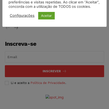
preferências e visitas repetidas. Ao clicar em “Aceitar”,
Justiça de SP decreta prisão de suspeito investigado na
concorda com a utilização de TODOS os cookies.
morte de advogado
Configurações
Aceitar
NOTÍCIAS
07/08/2026
Inscreva-se
INSCREVER
Li e aceito a
Política de Privacidade
.