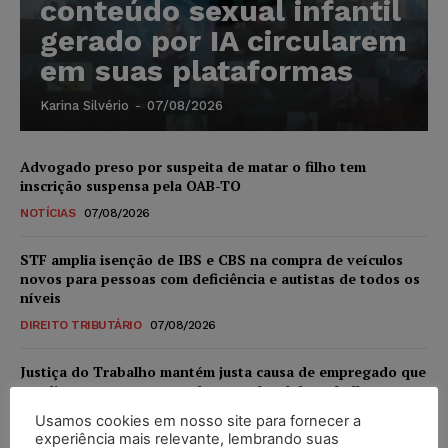
conteúdo sexual infantil
gerado por IA circularem
em suas plataformas
Karina Silvério
-
07/08/2026
Advogado preso por suspeita de matar o filho tem
inscrição suspensa pela OAB-TO
NOTÍCIAS
07/08/2026
STF amplia isenção de IBS e CBS na compra de veículos
novos para pessoas com deficiência e autistas de todos os
níveis
DIREITO TRIBUTÁRIO
07/08/2026
Justiça do Trabalho mantém justa causa de empregado que
vendia canetas emagrecedoras no local de trabalho
NOTÍCIAS
07/08/2026
Usamos cookies em nosso site para fornecer a
experiência mais relevante, lembrando suas