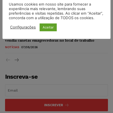
Usamos cookies em nosso site para fornecer a
STF amplia isenção de IBS e CBS na compra de veículos
experiência mais relevante, lembrando suas
novos para pessoas com deficiência e autistas de todos os
preferências e visitas repetidas. Ao clicar em “Aceitar”,
níveis
concorda com a utilização de TODOS os cookies.
DIREITO TRIBUTÁRIO
07/08/2026
Configurações
Aceitar
Justiça do Trabalho mantém justa causa de empregado que
vendia canetas emagrecedoras no local de trabalho
NOTÍCIAS
07/08/2026
Inscreva-se
INSCREVER