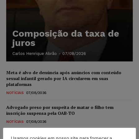
Composição da taxa de
juros
Carlos Henrique Abrão
-
07/08/2026
Meta é alvo de denúncia após anúncios com conteúdo
sexual infantil gerado por IA circularem em suas
plataformas
NOTÍCIAS
07/08/2026
Advogado preso por suspeita de matar o filho tem
inscrição suspensa pela OAB-TO
NOTÍCIAS
07/08/2026
STF amplia isenção de IBS e CBS na compra de veículos
Usamos cookies em nosso site para fornecer a