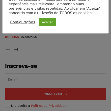
novos para pessoas com deficiência e autistas de todos os
experiência mais relevante, lembrando suas
níveis
preferências e visitas repetidas. Ao clicar em “Aceitar”,
concorda com a utilização de TODOS os cookies.
DIREITO TRIBUTÁRIO
07/08/2026
Configurações
Aceitar
Justiça do Trabalho mantém justa causa de empregado que
vendia canetas emagrecedoras no local de trabalho
NOTÍCIAS
07/08/2026
Inscreva-se
INSCREVER
Li e aceito a
Política de Privacidade
.