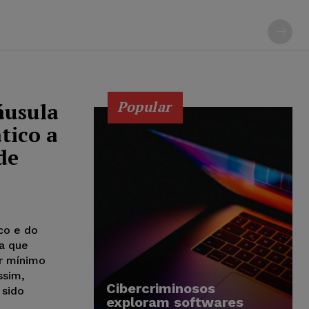
Popular
áusula
tico a
de
co e do
la que
or mínimo
ssim,
Cibercriminosos
 sido
exploram softwares