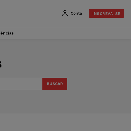
Conta
INSCREVA-SE
dências
s
BUSCAR