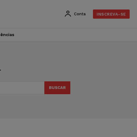
Conta
INSCREVA-SE
dências
a
BUSCAR