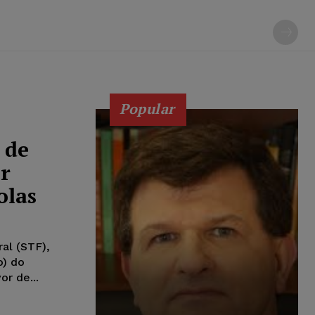
Popular
 de
r
olas
al (STF),
o) do
r de...