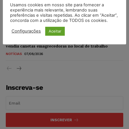
Usamos cookies em nosso site para fornecer a
STF amplia isenção de IBS e CBS na compra de veículos
experiência mais relevante, lembrando suas
novos para pessoas com deficiência e autistas de todos os
preferências e visitas repetidas. Ao clicar em “Aceitar”,
níveis
concorda com a utilização de TODOS os cookies.
DIREITO TRIBUTÁRIO
07/08/2026
Configurações
Aceitar
Justiça do Trabalho mantém justa causa de empregado que
vendia canetas emagrecedoras no local de trabalho
NOTÍCIAS
07/08/2026
Inscreva-se
INSCREVER