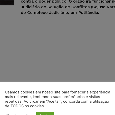
contra o poder público. O órgão irá funcionar 
Judiciário de Solução de Conflitos (Cejusc Nata
do Complexo Judiciário, em Potilândia.
Usamos cookies em nosso site para fornecer a experiência
mais relevante, lembrando suas preferências e visitas
repetidas. Ao clicar em “Aceitar”, concorda com a utilização
de TODOS os cookies.