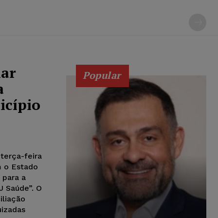
iar
Popular
a
icípio
 terça-feira
m o Estado
 para a
J Saúde”. O
iliação
uizadas