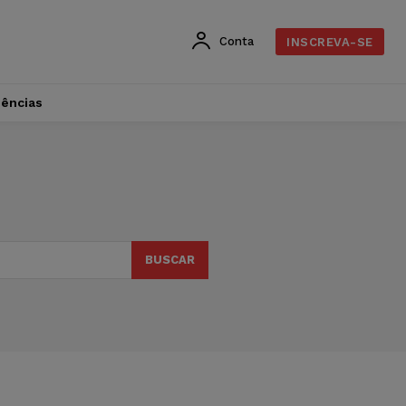
Conta
INSCREVA-SE
dências
BUSCAR