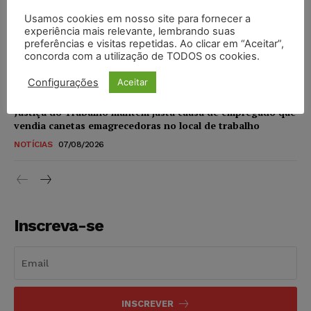
NOTÍCIAS
07/08/2026
Usamos cookies em nosso site para fornecer a
experiência mais relevante, lembrando suas
STF amplia isenção de IBS e CBS na compra de veículos
preferências e visitas repetidas. Ao clicar em “Aceitar”,
novos para pessoas com deficiência e autistas de todos os
concorda com a utilização de TODOS os cookies.
níveis
DIREITO TRIBUTÁRIO
07/08/2026
Configurações
Aceitar
Justiça do Trabalho mantém justa causa de empregado que
vendia canetas emagrecedoras no local de trabalho
NOTÍCIAS
07/08/2026
Inscreva-se
INSCREVER