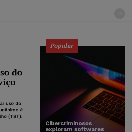
Popular
so do
viço
ar uso do
 unânime é
lho (TST).
Cibercriminosos
exploram softwares