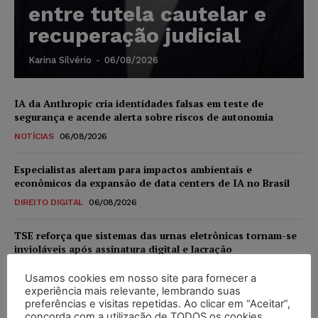
entre tutela cautelar e
recuperação judicial
Karina Silvério
-
06/08/2026
IA da Anthropic cria identidades falsas em teste de
segurança e acende alerta sobre riscos de autonomia
NOTÍCIAS
06/08/2026
Especialistas alertam para impactos ambientais e
econômicos da expansão de data centers de IA no Brasil
DIREITO DIGITAL
06/08/2026
TSE reforça que sistemas das urnas eletrônicas tornam-se
invioláveis após assinatura digital e lacração
NOTÍCIAS
06/08/2026
Usamos cookies em nosso site para fornecer a
experiência mais relevante, lembrando suas
STF inicia julgamento sobre constitucionalidade da
preferências e visitas repetidas. Ao clicar em “Aceitar”,
proibição dos jogos de azar no Brasil
concorda com a utilização de TODOS os cookies.