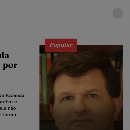
Popular
ada
o por
 da Fazenda
motivo e
ela não
e terem