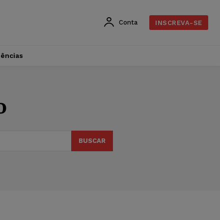
Conta
INSCREVA-SE
dências
o
BUSCAR