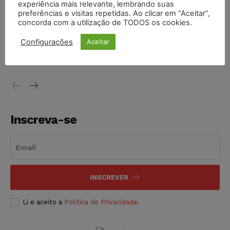
experiência mais relevante, lembrando suas
NOTÍCIAS
06/08/2026
preferências e visitas repetidas. Ao clicar em “Aceitar”,
concorda com a utilização de TODOS os cookies.
STF inicia julgamento sobre constitucionalidade da
Configurações
Aceitar
proibição dos jogos de azar no Brasil
NOTÍCIAS
06/08/2026
Inscreva-se
INSCREVER
Li e aceito a
Política de Privacidade
.