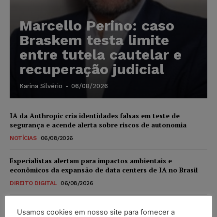
Marcello Perino: caso
Braskem testa limite
entre tutela cautelar e
recuperação judicial
Karina Silvério
-
06/08/2026
IA da Anthropic cria identidades falsas em teste de
segurança e acende alerta sobre riscos de autonomia
NOTÍCIAS
06/08/2026
Especialistas alertam para impactos ambientais e
econômicos da expansão de data centers de IA no Brasil
DIREITO DIGITAL
06/08/2026
TSE reforça que sistemas das urnas eletrônicas tornam-se
Usamos cookies em nosso site para fornecer a
invioláveis após assinatura digital e lacração