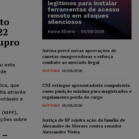
legítimos para instalar
ferramentas de acesso
remoto em ataques
to
silenciosos
22
Karina Silvério
-
05/08/2026
tupro
Anvisa prevê novas aprovações de
canetas emagrecedoras e reforça
combate ao mercado ilegal
u esta
 de
NOTÍCIAS
05/08/2026
r
ica, que
CNJ extingue aposentadoria compulsória
como punição máxima para magistrados e
ita através
regulamenta perda do cargo
potássio e
NOTÍCIAS
05/08/2026
l (MPF),
ações sobre
Justiça de SP rejeita ação da família de
Alexandre de Moraes contra senador
 –
Alessandro Vieira