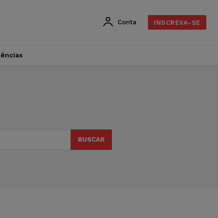
Conta
INSCREVA-SE
dências
BUSCAR