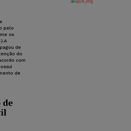
e
o pelo
rme os
).A
 pagou de
utenção do
 acordo com
possui
umento de
 de
il