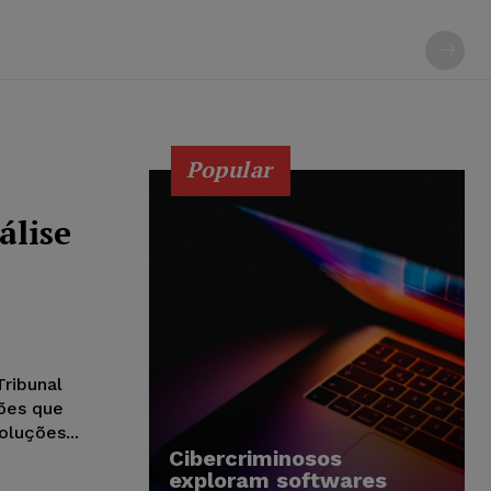
Popular
álise
ribunal
ções que
oluções...
Cibercriminosos
exploram softwares