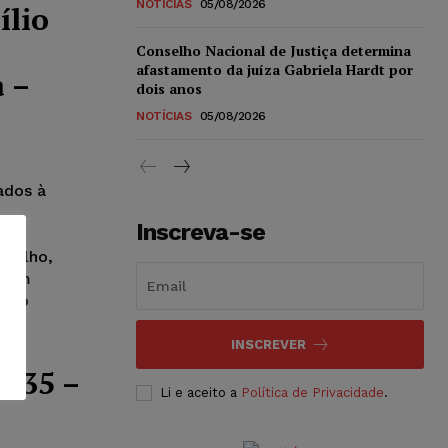
NOTÍCIAS
05/08/2026
ílio
Conselho Nacional de Justiça determina
afastamento da juíza Gabriela Hardt por
 –
dois anos
NOTÍCIAS
05/08/2026
ados à
Inscreva-se
abalho,
 com
ílio
X.
INSCREVER
e 35 –
Li e aceito a
Política de Privacidade
.