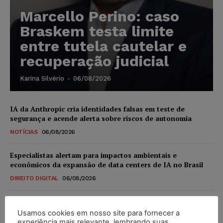
Marcello Perino: caso
Braskem testa limite
entre tutela cautelar e
recuperação judicial
Karina Silvério
-
06/08/2026
IA da Anthropic cria identidades falsas em teste de
segurança e acende alerta sobre riscos de autonomia
NOTÍCIAS
06/08/2026
Especialistas alertam para impactos ambientais e
econômicos da expansão de data centers de IA no Brasil
DIREITO DIGITAL
06/08/2026
TSE reforça que sistemas das urnas eletrônicas tornam-se
invioláveis após assinatura digital e lacração
Usamos cookies em nosso site para fornecer a
experiência mais relevante, lembrando suas