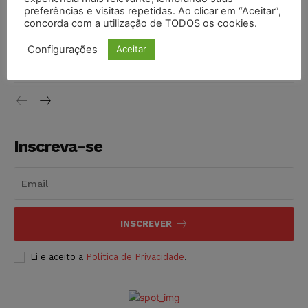
NOTÍCIAS
06/08/2026
preferências e visitas repetidas. Ao clicar em “Aceitar”,
concorda com a utilização de TODOS os cookies.
STF inicia julgamento sobre constitucionalidade da
proibição dos jogos de azar no Brasil
Configurações
Aceitar
NOTÍCIAS
06/08/2026
Inscreva-se
INSCREVER
Li e aceito a
Política de Privacidade
.