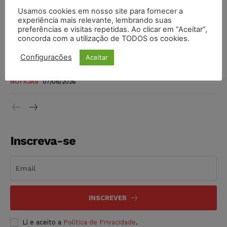
Justiça do Trabalho mantém justa causa de empregado que
Usamos cookies em nosso site para fornecer a
experiência mais relevante, lembrando suas
vendia canetas emagrecedoras no local de trabalho
preferências e visitas repetidas. Ao clicar em “Aceitar”,
NOTÍCIAS
07/08/2026
concorda com a utilização de TODOS os cookies.
Configurações
Aceitar
Justiça de SP decreta prisão de suspeito investigado na
morte de advogado
NOTÍCIAS
07/08/2026
Inscreva-se
INSCREVER
Li e aceito a
Política de Privacidade
.