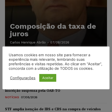
Composição da taxa de
juros
Carlos Henrique Abrão
-
07/08/2026
Usamos cookies em nosso site para fornecer a
Meta é alvo de denúncia após anúncios com conteúdo
experiência mais relevante, lembrando suas
sexual infantil gerado por IA circularem em suas
preferências e visitas repetidas. Ao clicar em “Aceitar”,
plataformas
concorda com a utilização de TODOS os cookies.
NOTÍCIAS
07/08/2026
Configurações
Aceitar
Advogado preso por suspeita de matar o filho tem
inscrição suspensa pela OAB-TO
NOTÍCIAS
07/08/2026
STF amplia isenção de IBS e CBS na compra de veículos