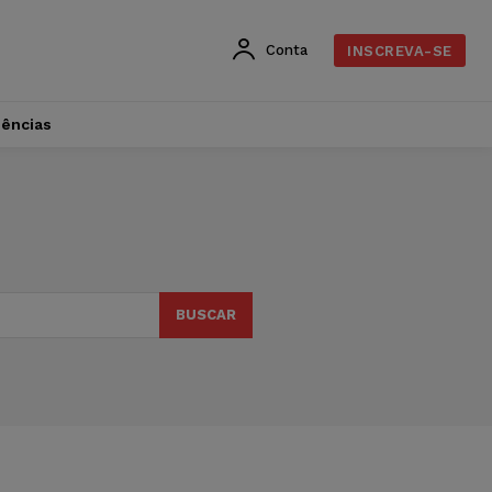
Conta
INSCREVA-SE
dências
BUSCAR