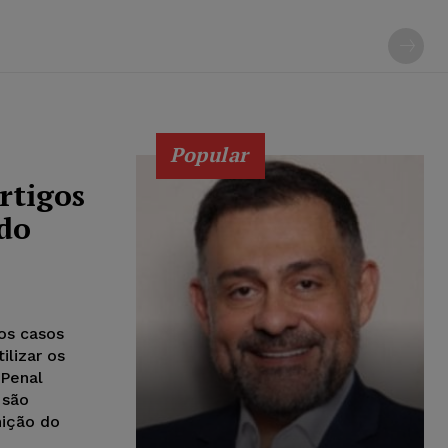
Popular
artigos
 do
nos casos
lizar os
 Penal
 são
nição do