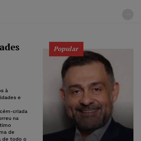
dades
Popular
os à
ridades e
ecém-criada
orreu na
ltimo
ima de
a de todo o