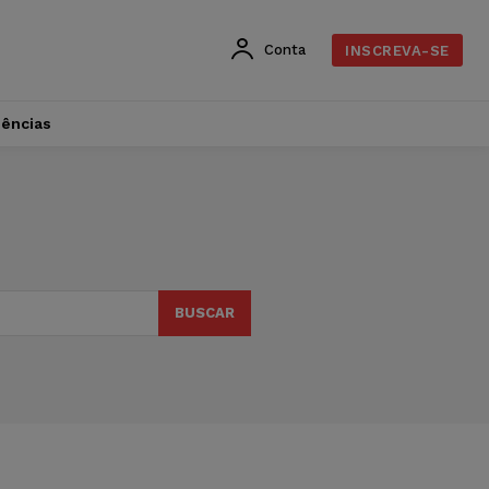
Conta
INSCREVA-SE
dências
BUSCAR