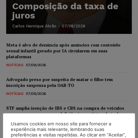
Composição da taxa de
juros
Carlos Henrique Abrão
-
07/08/2026
Meta é alvo de denúncia após anúncios com conteúdo
sexual infantil gerado por IA circularem em suas
plataformas
NOTÍCIAS
07/08/2026
Advogado preso por suspeita de matar o filho tem
inscrição suspensa pela OAB-TO
NOTÍCIAS
07/08/2026
STF amplia isenção de IBS e CBS na compra de veículos
novos para pessoas com deficiência e autistas de todos os
níveis
Usamos cookies em nosso site para fornecer a
DIREITO TRIBUTÁRIO
07/08/2026
experiência mais relevante, lembrando suas
preferências e visitas repetidas. Ao clicar em “Aceitar”,