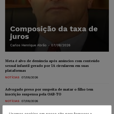
Composição da taxa de
juros
Carlos Henrique Abrão
-
07/08/2026
Meta é alvo de denúncia após anúncios com conteúdo
sexual infantil gerado por IA circularem em suas
plataformas
NOTÍCIAS
07/08/2026
Advogado preso por suspeita de matar o filho tem
inscrição suspensa pela OAB-TO
NOTÍCIAS
07/08/2026
STF amplia isenção de IBS e CBS na compra de veículos