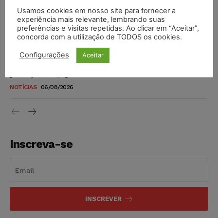
Usamos cookies em nosso site para fornecer a
TSE reforça que sistemas das urnas eletrônicas tornam-se
experiência mais relevante, lembrando suas
preferências e visitas repetidas. Ao clicar em “Aceitar”,
invioláveis após assinatura digital e lacração
concorda com a utilização de TODOS os cookies.
NOTÍCIAS
06/08/2026
Configurações
Aceitar
STF inicia julgamento sobre constitucionalidade da
proibição dos jogos de azar no Brasil
NOTÍCIAS
06/08/2026
Inscreva-se
INSCREVER