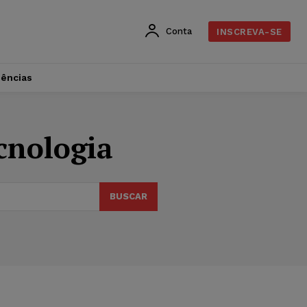
Conta
INSCREVA-SE
dências
cnologia
BUSCAR