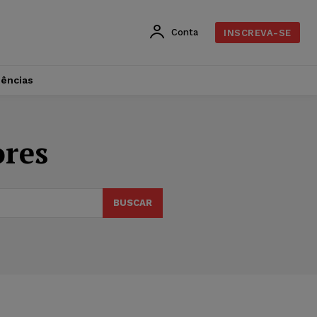
Conta
INSCREVA-SE
dências
ores
BUSCAR