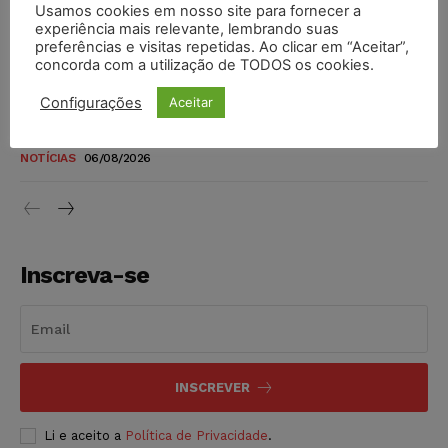
Usamos cookies em nosso site para fornecer a
TSE reforça que sistemas das urnas eletrônicas tornam-se
experiência mais relevante, lembrando suas
invioláveis após assinatura digital e lacração
preferências e visitas repetidas. Ao clicar em “Aceitar”,
concorda com a utilização de TODOS os cookies.
NOTÍCIAS
06/08/2026
Configurações
Aceitar
STF inicia julgamento sobre constitucionalidade da
proibição dos jogos de azar no Brasil
NOTÍCIAS
06/08/2026
Inscreva-se
INSCREVER
Li e aceito a
Política de Privacidade
.